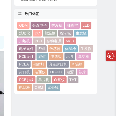
热门标签
ODM
钰森电子
护发梳
抽真空
LED
洗脸仪
DC
额温枪
控制板
生发梳
扫地机
PCB
移动电源
MCU
电子元件
EMI
传感器
体温枪
生发帽
PCB设计
SMT
电路板
玩具
真空棒
PCBA
镭射灯
真空封口机
耳温枪
封口机
洁面仪
DC-DC
电源
芯片
PCB抄板
单片机
血氧仪
THT
电源板
OEM
紫外线