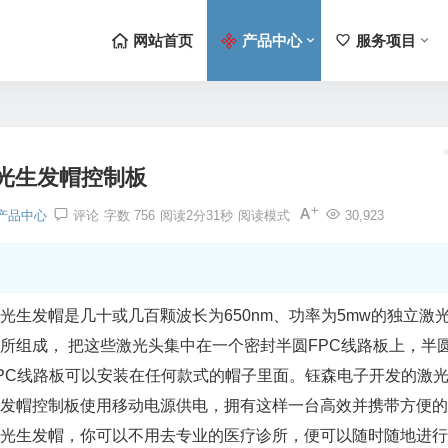
网站首页
产品中心
服务项目
光生发帽控制板
产品中心
评论
字数 756
阅读2分31秒
阅读模式
30,923
光
生发帽
是几十或几百颗波长为650nm、功率为5mw的独立激
所组成， 把这些激光头集中在一个密封半圆FPC线路板上，半
PC线路板可以安装在任何款式的帽子里面。
钰森电子
开发的激
发帽
控制板
使用移动电源供电，拥有这样一台高效并携带方便的
光生发帽，你可以不用去专业的医疗诊所，便可以随时随地进行