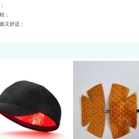
；
轻；
体面又舒适；