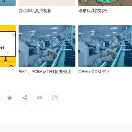
弹跳车玩具控制板
逗猫玩具控制板
点
SMT、PCBA及THT简要概述
OEM / ODM 代工