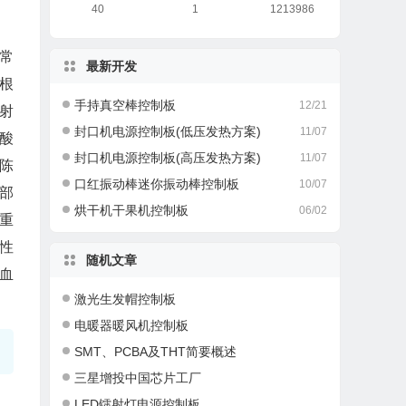
40
1
1213986
常
最新开发
根
手持真空棒控制板
12/21
射
封口机电源控制板(低压发热方案)
11/07
酸
封口机电源控制板(高压发热方案)
11/07
陈
口红振动棒迷你振动棒控制板
10/07
部
烘干机干果机控制板
06/02
重
性
随机文章
血
激光生发帽控制板
电暖器暖风机控制板
SMT、PCBA及THT简要概述
三星增投中国芯片工厂
LED镭射灯电源控制板