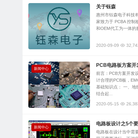
关于钰森
惠州市钰森电子科技有限公司（
家致力于 PCBA 控
和OEM代工为一体的
2020-09-09
32,74
PCB电路板方案开
新闻中心
前言：PCB方案开发
计合理的PCB板，E
基础知识点： 一、地
结合起...
2020-05-15
26,38
电路板设计之5个
新闻中心
电路板在设计当中需