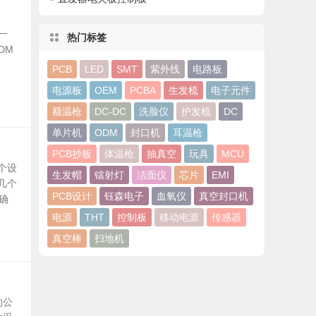
是一
热门标签
DM
PCB
LED
SMT
紫外线
电路板
电源板
OEM
PCBA
生发梳
电子元件
额温枪
DC-DC
洗脸仪
护发梳
DC
单片机
ODM
封口机
耳温枪
PCB抄板
体温枪
抽真空
玩具
MCU
个设
生发帽
镭射灯
洁面仪
芯片
EMI
几个
PCB设计
钰森电子
血氧仪
真空封口机
确
电源
THT
控制板
移动电源
传感器
真空棒
扫地机
的公