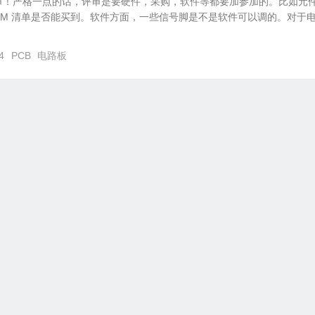
审！严格一点的话，评审是要硬件，采购，软件等都要加参加的。比如元
OM 清单是否能买到。软件方面，一些信号脚是不是软件可以调的。对于
4
PCB
电路板