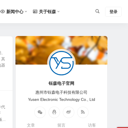
新闻中心
关于钰森
登录
能、
，其
电器
钰森电子官网
惠州市钰森电子科技有限公司
Yusen Electronic Technology Co., Ltd
件代
开
..
文章
留言
访客