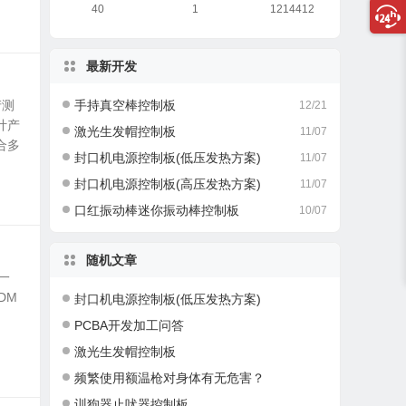
40
1
1214412
最新开发
产测
手持真空棒控制板
12/21
计产
激光生发帽控制板
11/07
合多
封口机电源控制板(低压发热方案)
11/07
封口机电源控制板(高压发热方案)
11/07
口红振动棒迷你振动棒控制板
10/07
随机文章
是一
DM
封口机电源控制板(低压发热方案)
PCBA开发加工问答
激光生发帽控制板
频繁使用额温枪对身体有无危害？
训狗器止吠器控制板