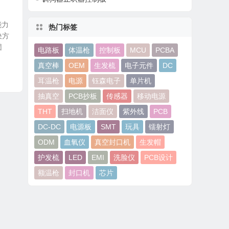
能力
热门标签
决方
团
电路板
体温枪
控制板
MCU
PCBA
真空棒
OEM
生发梳
电子元件
DC
耳温枪
电源
钰森电子
单片机
抽真空
PCB抄板
传感器
移动电源
THT
扫地机
洁面仪
紫外线
PCB
DC-DC
电源板
SMT
玩具
镭射灯
ODM
血氧仪
真空封口机
生发帽
护发梳
LED
EMI
洗脸仪
PCB设计
额温枪
封口机
芯片