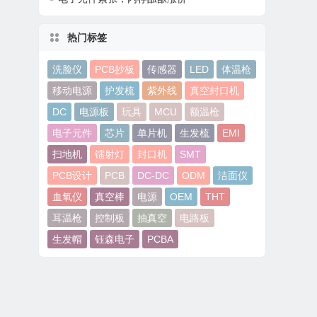
热门标签
洗脸仪
PCB抄板
传感器
LED
体温枪
移动电源
护发梳
紫外线
真空封口机
DC
电源板
玩具
MCU
额温枪
电子元件
芯片
单片机
生发梳
EMI
扫地机
镭射灯
封口机
SMT
PCB设计
PCB
DC-DC
ODM
洁面仪
血氧仪
真空棒
电源
OEM
THT
耳温枪
控制板
抽真空
电路板
生发帽
钰森电子
PCBA